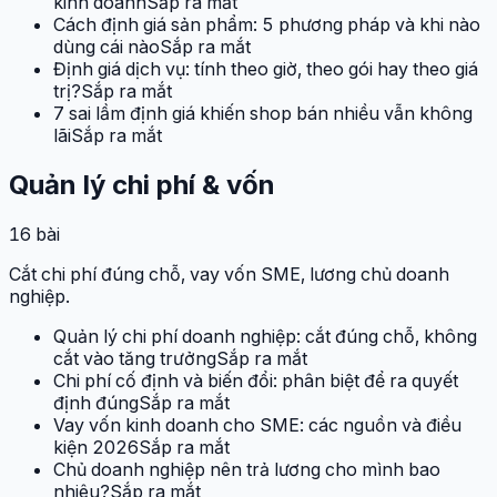
kinh doanh
Sắp ra mắt
Cách định giá sản phẩm: 5 phương pháp và khi nào
dùng cái nào
Sắp ra mắt
Định giá dịch vụ: tính theo giờ, theo gói hay theo giá
trị?
Sắp ra mắt
7 sai lầm định giá khiến shop bán nhiều vẫn không
lãi
Sắp ra mắt
Quản lý chi phí & vốn
16
bài
Cắt chi phí đúng chỗ, vay vốn SME, lương chủ doanh
nghiệp.
Quản lý chi phí doanh nghiệp: cắt đúng chỗ, không
cắt vào tăng trưởng
Sắp ra mắt
Chi phí cố định và biến đổi: phân biệt để ra quyết
định đúng
Sắp ra mắt
Vay vốn kinh doanh cho SME: các nguồn và điều
kiện 2026
Sắp ra mắt
Chủ doanh nghiệp nên trả lương cho mình bao
nhiêu?
Sắp ra mắt