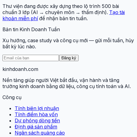
Thư viện đang được xây dựng theo lộ trình 500 bài
chuẩn 3 lớp (AI → chuyên môn → thẩm định).
Tạo tài
khoản miễn phí
để nhận bản tin tuần.
Bản tin Kinh Doanh Tuần
Xu hướng, case study và công cụ mới — gửi mỗi tuần, hủy
bất kỳ lúc nào.
Đăng ký
kinhdoanh
.com
Nền tảng giúp người Việt bắt đầu, vận hành và tăng
trưởng kinh doanh bằng dữ liệu, công cụ tính toán và AI.
Công cụ
Tính biên lợi nhuận
Tính điểm hòa vốn
Dự phóng dòng tiền
Định giá sản phẩm
Ngân sách quảng cáo