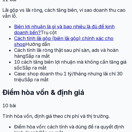
Lãi gộp vs lãi ròng, cách tăng biên, vì sao doanh thu cao
vẫn lỗ.
Biên lợi nhuận là gì và bao nhiêu là đủ để kinh
doanh bền?
Trụ cột
Cách tính lãi gộp (biên lãi gộp) chính xác cho
shop
Hướng dẫn
Cách tính lãi ròng thật sau phí sàn, ads và hoàn
hàng
Sắp ra mắt
10 cách tăng biên lợi nhuận mà không cần tăng giá
sốc
Sắp ra mắt
Case: shop doanh thu 1 tỷ/tháng nhưng lãi chỉ 30
triệu
Sắp ra mắt
Điểm hòa vốn & định giá
10
bài
Tính hòa vốn, định giá theo chi phí và thị trường.
Điểm hòa vốn: cách tính và dùng để ra quyết định