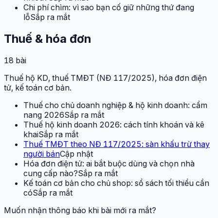
Chi phí chìm: vì sao bạn cố giữ những thứ đang
lỗ
Sắp ra mắt
Thuế & hóa đơn
18
bài
Thuế hộ KD, thuế TMĐT (NĐ 117/2025), hóa đơn điện
tử, kế toán cơ bản.
Thuế cho chủ doanh nghiệp & hộ kinh doanh: cẩm
nang 2026
Sắp ra mắt
Thuế hộ kinh doanh 2026: cách tính khoán và kê
khai
Sắp ra mắt
Thuế TMĐT theo NĐ 117/2025: sàn khấu trừ thay
người bán
Cập nhật
Hóa đơn điện tử: ai bắt buộc dùng và chọn nhà
cung cấp nào?
Sắp ra mắt
Kế toán cơ bản cho chủ shop: sổ sách tối thiểu cần
có
Sắp ra mắt
Muốn nhận thông báo khi bài mới ra mắt?