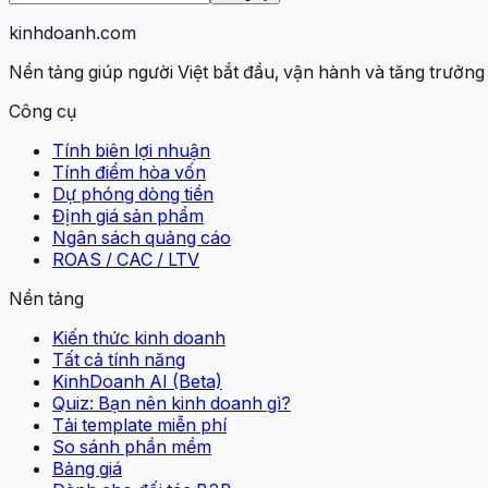
kinhdoanh
.com
Nền tảng giúp người Việt bắt đầu, vận hành và tăng trưởng 
Công cụ
Tính biên lợi nhuận
Tính điểm hòa vốn
Dự phóng dòng tiền
Định giá sản phẩm
Ngân sách quảng cáo
ROAS / CAC / LTV
Nền tảng
Kiến thức kinh doanh
Tất cả tính năng
KinhDoanh AI (Beta)
Quiz: Bạn nên kinh doanh gì?
Tải template miễn phí
So sánh phần mềm
Bảng giá