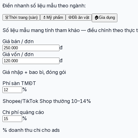
Điền nhanh số liệu mẫu theo ngành:
👗
Thời trang (sàn)
💄
Mỹ phẩm
🍪
Đồ ăn vặt
🏠
Gia dụng
Số liệu mẫu mang tính tham khảo — điều chỉnh theo thực t
Giá bán / đơn
đ
Giá vốn / đơn
đ
Giá nhập + bao bì, đóng gói
Phí sàn TMĐT
%
Shopee/TikTok Shop thường 10–14%
Chi phí quảng cáo
%
% doanh thu chi cho ads