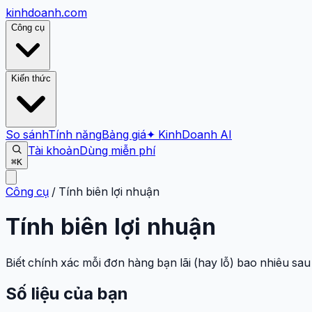
kinhdoanh
.com
Công cụ
Kiến thức
So sánh
Tính năng
Bảng giá
✦ KinhDoanh AI
Tài khoản
Dùng miễn phí
⌘K
Công cụ
/
Tính biên lợi nhuận
Tính biên lợi nhuận
Biết chính xác mỗi đơn hàng bạn lãi (hay lỗ) bao nhiêu sau
Số liệu của bạn