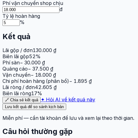
Phí vận chuyển shop chịu
đ
Tỷ lệ hoàn hàng
%
Kết quả
Lãi gộp / đơn
130.000 ₫
Biên lãi gộp
52%
Phí sàn
− 30.000 ₫
Quảng cáo
− 37.500 ₫
Vận chuyển
− 18.000 ₫
Chi phí hoàn hàng (phân bổ)
− 1.895 ₫
Lãi ròng / đơn
42.605 ₫
Biên lãi ròng
17%
✦ Hỏi AI về kết quả này
🔗 Chia sẻ kết quả
Lưu kết quả để so sánh kịch bản
Miễn phí — cần tài khoản để lưu và xem lại theo thời gian.
Câu hỏi thường gặp