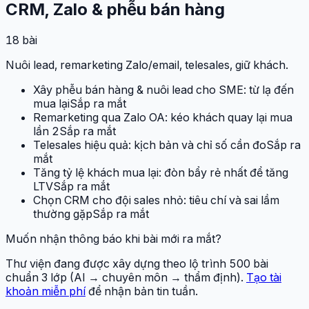
CRM, Zalo & phễu bán hàng
18
bài
Nuôi lead, remarketing Zalo/email, telesales, giữ khách.
Xây phễu bán hàng & nuôi lead cho SME: từ lạ đến
mua lại
Sắp ra mắt
Remarketing qua Zalo OA: kéo khách quay lại mua
lần 2
Sắp ra mắt
Telesales hiệu quả: kịch bản và chỉ số cần đo
Sắp ra
mắt
Tăng tỷ lệ khách mua lại: đòn bẩy rẻ nhất để tăng
LTV
Sắp ra mắt
Chọn CRM cho đội sales nhỏ: tiêu chí và sai lầm
thường gặp
Sắp ra mắt
Muốn nhận thông báo khi bài mới ra mắt?
Thư viện đang được xây dựng theo lộ trình 500 bài
chuẩn 3 lớp (AI → chuyên môn → thẩm định).
Tạo tài
khoản miễn phí
để nhận bản tin tuần.