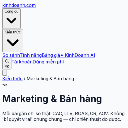
kinhdoanh
.com
Công cụ
Kiến thức
So sánh
Tính năng
Bảng giá
✦ KinhDoanh AI
Tài khoản
Dùng miễn phí
⌘K
Kiến thức
/
Marketing & Bán hàng
📣
Marketing & Bán hàng
Mỗi bài gắn chỉ số thật: CAC, LTV, ROAS, CR, AOV. Không
'bí quyết viral' chung chung — chỉ chiến thuật đo được.