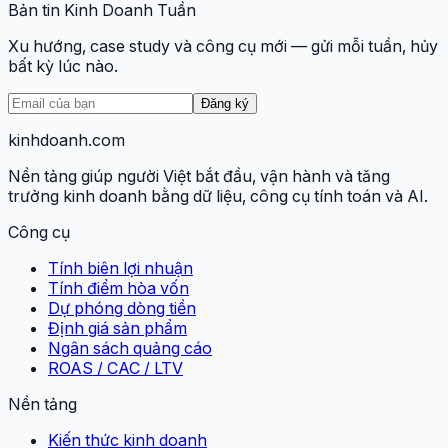
Bản tin Kinh Doanh Tuần
Xu hướng, case study và công cụ mới — gửi mỗi tuần, hủy
bất kỳ lúc nào.
Đăng ký
kinhdoanh
.com
Nền tảng giúp người Việt bắt đầu, vận hành và tăng
trưởng kinh doanh bằng dữ liệu, công cụ tính toán và AI.
Công cụ
Tính biên lợi nhuận
Tính điểm hòa vốn
Dự phóng dòng tiền
Định giá sản phẩm
Ngân sách quảng cáo
ROAS / CAC / LTV
Nền tảng
Kiến thức kinh doanh