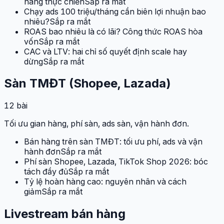
nang thực chiến
Sắp ra mắt
Chạy ads 100 triệu/tháng cần biên lợi nhuận bao
nhiêu?
Sắp ra mắt
ROAS bao nhiêu là có lãi? Công thức ROAS hòa
vốn
Sắp ra mắt
CAC và LTV: hai chỉ số quyết định scale hay
dừng
Sắp ra mắt
Sàn TMĐT (Shopee, Lazada)
12
bài
Tối ưu gian hàng, phí sàn, ads sàn, vận hành đơn.
Bán hàng trên sàn TMĐT: tối ưu phí, ads và vận
hành đơn
Sắp ra mắt
Phí sàn Shopee, Lazada, TikTok Shop 2026: bóc
tách đầy đủ
Sắp ra mắt
Tỷ lệ hoàn hàng cao: nguyên nhân và cách
giảm
Sắp ra mắt
Livestream bán hàng