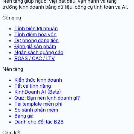
Nền tảng giúp người Việt bắt đầu, vận hành và tăng
trưởng kinh doanh bằng dữ liệu, công cụ tính toán và AI.
Công cụ
Tính biên lợi nhuận
Tính điểm hòa vốn
Dự phóng dòng tiền
Định giá sản phẩm
Ngân sách quảng cáo
ROAS / CAC / LTV
Nền tảng
Kiến thức kinh doanh
Tất cả tính năng
KinhDoanh AI (Beta)
Quiz: Bạn nên kinh doanh gì?
Tải template miễn phí
So sánh phần mềm
Bảng giá
Dành cho đối tác B2B
Cam kết