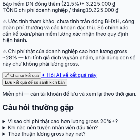
Bảo hiểm DN đóng thêm (21,5%)
+ 3.225.000 ₫
TỔNG chi phí doanh nghiệp / tháng
19.225.000 ₫
⚠
Ước tính tham khảo: chưa tính trần đóng BHXH, công
đoàn phí, thưởng và các khoản đặc thù. Số chính xác
cần kế toán/phần mềm lương xác nhận theo quy định
hiện hành.
⚠
Chi phí thật của doanh nghiệp cao hơn lương gross
~28% — khi tính giá dịch vụ/sản phẩm, phải dùng con số
này chứ không phải lương gross.
✦ Hỏi AI về kết quả này
🔗 Chia sẻ kết quả
Lưu kết quả để so sánh kịch bản
Miễn phí — cần tài khoản để lưu và xem lại theo thời gian.
Câu hỏi thường gặp
Vì sao chi phí thật cao hơn lương gross 20%+?
Khi nào nên tuyển nhân viên đầu tiên?
Thỏa thuận lương gross hay net?