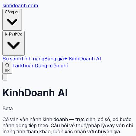
kinhdoanh
.com
Công cụ
Kiến thức
So sánh
Tính năng
Bảng giá
✦ KinhDoanh AI
Tài khoản
Dùng miễn phí
⌘K
KinhDoanh AI
Beta
Cố vấn vận hành kinh doanh — trực diện, có số, có bước
hành động tiếp theo. Câu hỏi về thuế/pháp lý/vay vốn chỉ
mang tính tham khảo, luôn xác nhận với chuyên gia.