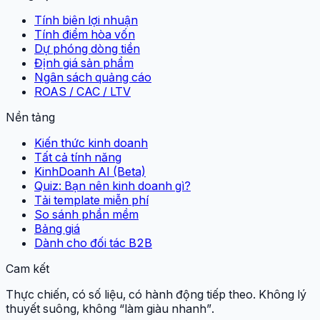
Tính biên lợi nhuận
Tính điểm hòa vốn
Dự phóng dòng tiền
Định giá sản phẩm
Ngân sách quảng cáo
ROAS / CAC / LTV
Nền tảng
Kiến thức kinh doanh
Tất cả tính năng
KinhDoanh AI (Beta)
Quiz: Bạn nên kinh doanh gì?
Tải template miễn phí
So sánh phần mềm
Bảng giá
Dành cho đối tác B2B
Cam kết
Thực chiến, có số liệu, có hành động tiếp theo. Không lý
thuyết suông, không “làm giàu nhanh”.